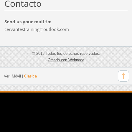
Contacto
Send us your mail to:
cervantestraining@outlook.com
© 2013 Todos los derechos reservados.
Creado con Webnode
Ver:
Móvil
|
Clásica